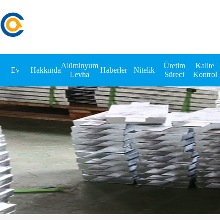
Alüminyum
Üretim
Kalite
Ev
Hakkında
Haberler
Nitelik
Levha
Süreci
Kontrol