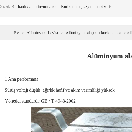
Sıcak:
Kurbanlık alüminyum anot
Kurban magnezyum anot serisi
Ev
>
Alüminyum Levha
>
Alüminyum alaşımlı kurban anot
> Alü
Alüminyum ala
1 Ana performans
Sürüş voltajı düşük, ağırlık hafif ve akım verimliliği yüksek.
Yönetici standardı: GB / T 4948-2002