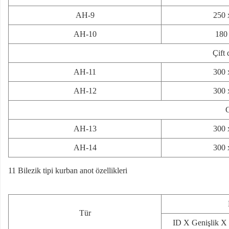
AH-9
250 
AH-10
180
Çift
AH-11
300 
AH-12
300 
C
AH-13
300 
AH-14
300 
11 Bilezik tipi kurban anot özellikleri
Tür
ID X Genişlik X