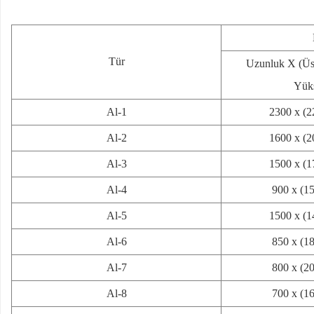
Tür
Uzunluk X (Üst
Yük
Al-1
2300 x (2
Al-2
1600 x (2
Al-3
1500 x (1
Al-4
900 x (1
Al-5
1500 x (1
Al-6
850 x (1
Al-7
800 x (2
Al-8
700 x (1