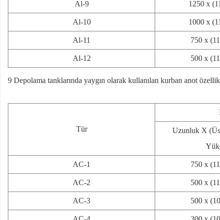
Al-9
1250 x (1
Al-10
1000 x (1
Al-11
750 x (1
Al-12
500 x (1
9 Depolama tanklarında yaygın olarak kullanılan kurban anot özellik
Tür
Uzunluk X (Üst
Yük
AC-1
750 x (1
AC-2
500 x (1
AC-3
500 x (1
AC-4
300 x (1