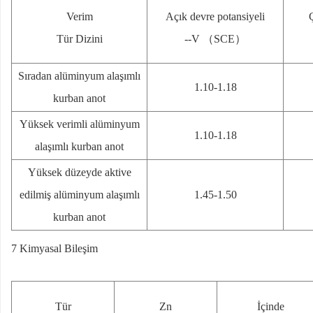
Verim
Açık devre potansiyeli
Ç
Tür Dizini
--V （SCE）
Sıradan alüminyum alaşımlı
1.10-1.18
kurban anot
Yüksek verimli alüminyum
1.10-1.18
alaşımlı kurban anot
Yüksek düzeyde aktive
edilmiş alüminyum alaşımlı
1.45-1.50
kurban anot
7 Kimyasal Bileşim
Tür
Zn
İçinde