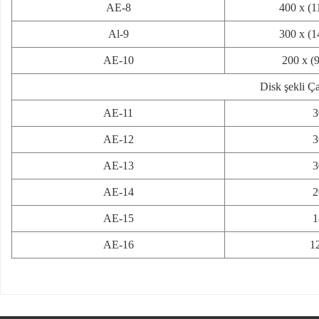
AE-8
400 x (1
Al-9
300 x (1
AE-10
200 x (
Disk şekli Ç
AE-11
3
AE-12
3
AE-13
3
AE-14
2
AE-15
1
AE-16
1