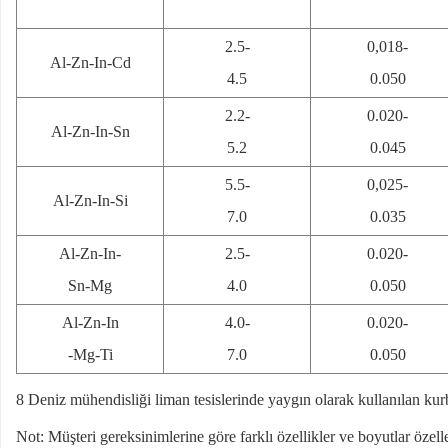
2.5-
0,018-
Al-Zn-In-Cd
4.5
0.050
2.2-
0.020-
Al-Zn-In-Sn
5.2
0.045
5.5-
0,025-
Al-Zn-In-Si
7.0
0.035
Al-Zn-In-
2.5-
0.020-
Sn-Mg
4.0
0.050
Al-Zn-In
4.0-
0.020-
-Mg-Ti
7.0
0.050
8 Deniz mühendisliği liman tesislerinde yaygın olarak kullanılan kurb
Not: Müşteri gereksinimlerine göre farklı özellikler ve boyutlar özelleş