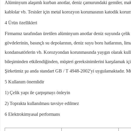
Alüminyum alaşımlı kurban anotlar, deniz çamurundaki gemiler, makine
kablolar vb. Tesisler için metal korozyon korumasının katodik korum
4 Ürün özellikleri
Firmamız tarafından üretilen alüminyum anotlar deniz suyunda çelik
gövdelerinin, basınçlı su depolarının, deniz suyu boru hatlarının, lim
kondansatörlerin vb. Korozyondan korunmasında yaygın olarak kull
bileşiminden etkilendiğinden, müşteri gereksinimlerini karşılamak iç
Şirketimiz şu anda standart GB / T 4948-2002'yi uygulamaktadır.
Mü
5 Kullanım önemlidir
1) Çelik yapı ile çarpışmayı önleyin
2) Toprakta kullanılması tavsiye edilmez
6 Elektrokimyasal performans