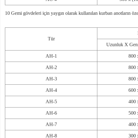
10 Gemi gövdeleri için yaygın olarak kullanılan kurban anotların özel
Tür
Uzunluk X Geni
AH-1
800 
AH-2
800 
AH-3
800 
AH-4
600 
AH-5
400 
AH-6
500 
AH-7
400 
AH-8
300 