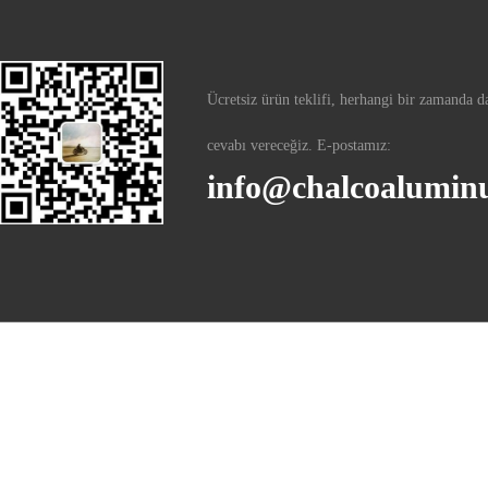
Ücretsiz ürün teklifi, herhangi bir zamanda d
cevabı vereceğiz. E-postamız:
info@chalcoalumi