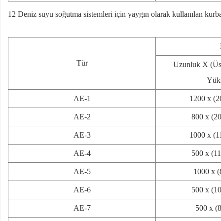
12 Deniz suyu soğutma sistemleri için yaygın olarak kullanılan kurba
Tür
Uzunluk X (Üst
Yük
AE-1
1200 x (2
AE-2
800 x (2
AE-3
1000 x (1
AE-4
500 x (1
AE-5
1000 x (
AE-6
500 x (1
AE-7
500 x (